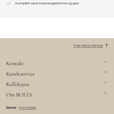
Komplett serie med sengeramme og gavl
Free ride to the top
Kontakt
Kundeservice
Kolleksjon
Om BOLIA
Stores
Finn butikk