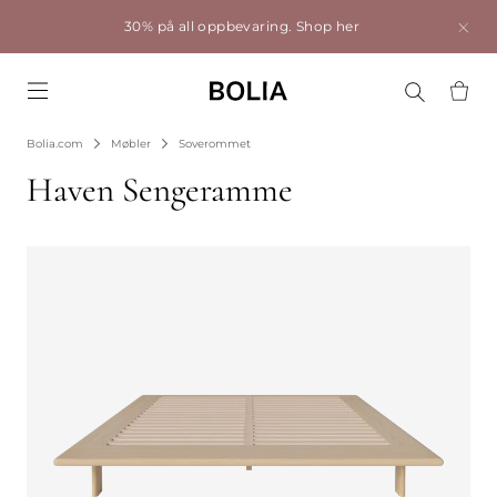
30% på all oppbevaring.
Shop her
Go to frontpage
Bolia.com
Møbler
Soverommet
Haven Sengeramme