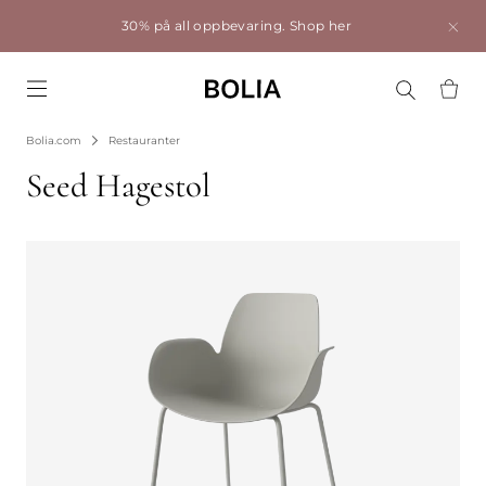
30% på all oppbevaring.
Shop her
Go to frontpage
Bolia.com
Restauranter
Seed Hagestol