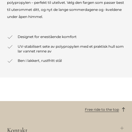
polypropylen – perfekt til utelivet. Velg den fargen som passer best
til uterommet ditt, og nyt de lange sommerdagene og -kveldene
under åpen himmel.
Designet for enestående komfort
UV-stabilisert sete av polypropylen med et praktisk hull som
lar vannet renne av
Ben i lakkert, rustfritt stål
Free ride to the top
Kontakt