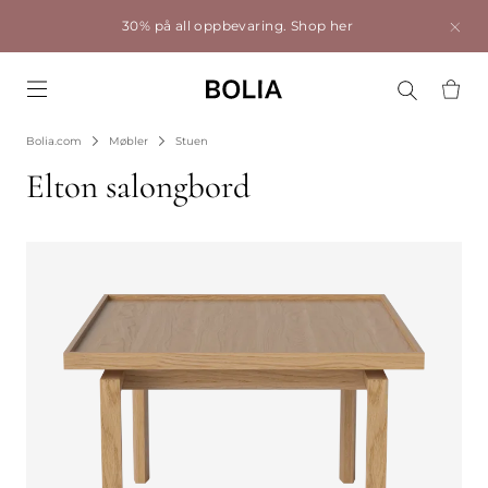
30% på all oppbevaring.
Shop her
Go to frontpage
Bolia.com
Møbler
Stuen
Elton salongbord