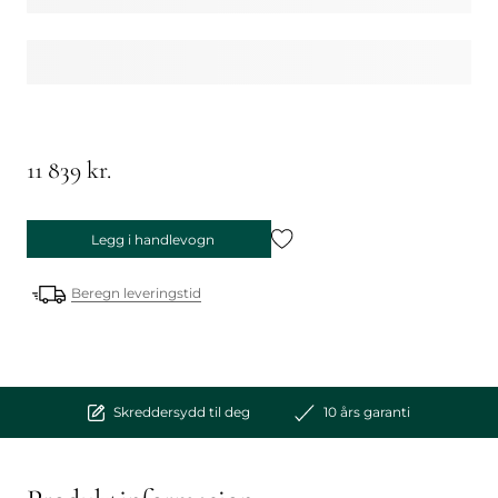
11 839 kr.
Legg i handlevogn
Beregn leveringstid
Skreddersydd til deg
10 års garanti