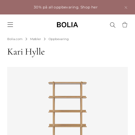
30% på all oppbevaring.
Shop her
Go to frontpage
Bolia.com
Møbler
Oppbevaring
Kari Hylle