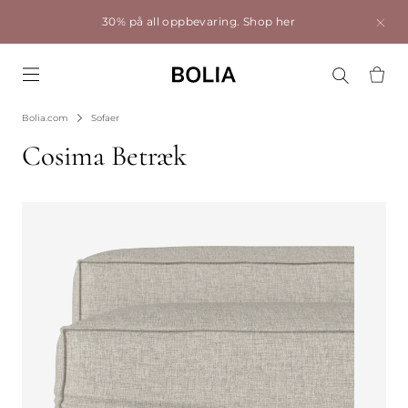
30% på all oppbevaring.
Shop her
Go to frontpage
Bolia.com
Sofaer
Cosima Betræk