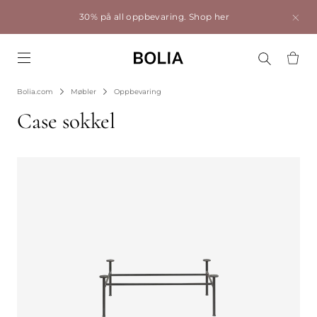
30% på all oppbevaring.
Shop her
Go to frontpage
Bolia.com
Møbler
Oppbevaring
Case sokkel