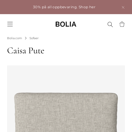
30% på all oppbevaring.
Shop her
Go to frontpage
Bolia.com
Sofaer
Caisa Pute