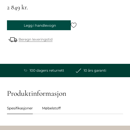
2 849 kr.
Legg i handlevogn
Beregn leveringstid
100 dagers returrett
10 års garanti
Produktinformasjon
Spesifikasjoner
Møbelstoff