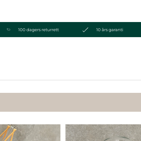
100 dagers returrett
10 års garanti