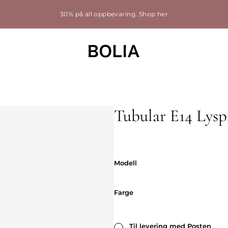
30% på all oppbevaring.
Shop her
Tubular E14 Lysp
Utgående versjon
Modell
Modell
Farge
Farge
Til levering med Posten