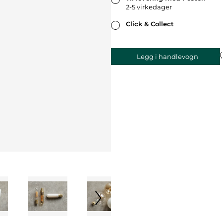
2-5 virkedager
Click & Collect
Legg i handlevogn