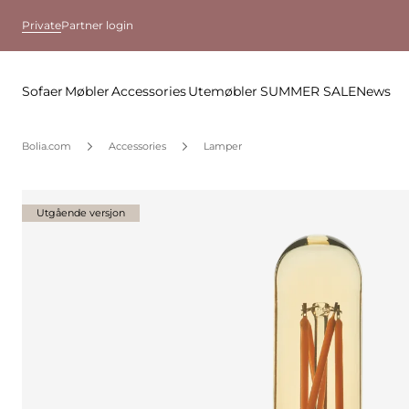
Private
Partner login
Sofaer
Møbler
Accessories
Utemøbler
SUMMER SALE
News
Bolia.com
Accessories
Lamper
Utgående versjon