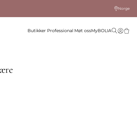
Norge
Butikker
Professional
Møt oss
MyBOLIA
ære