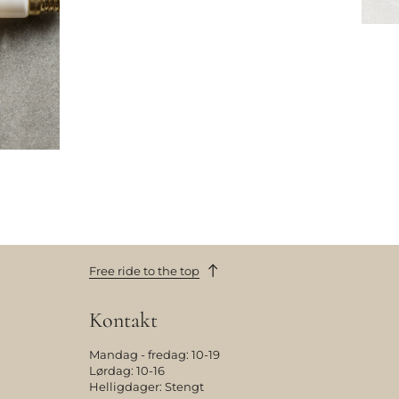
Free ride to the top
Kontakt
Mandag - fredag: 10-19
Lørdag: 10-16
Helligdager: Stengt