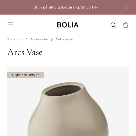
30% på all oppbevaring.
Shop her
Go to frontpage
Bolia.com
Accessories
Dekorasjon
Arcs Vase
Utgående versjon