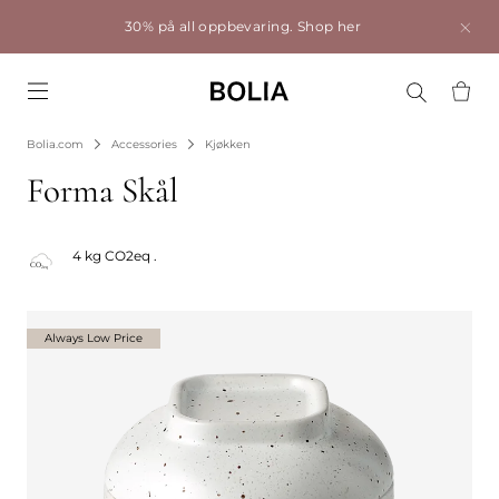
30% på all oppbevaring.
Shop her
Go to frontpage
Bolia.com
Accessories
Kjøkken
Forma Skål
4 kg CO2eq .
Always Low Price