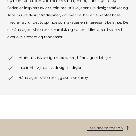
og blomsterpotter, alle med et særegent og håndlaget preg.
Serien er inspirert av det minimalistiske japanske designspråket og
Japans rike designtradisjoner, og hver del har en firkantet base
med en avrundet topp, noe som skaper en interessant balanse. De
er håndlaget i slitesterk keramikk og har en tidløs appell som vil
overleve trender og tendenser.
Minimalistisk design med vakre, håndlagde detaljer
Inspirert av japansk designtradisjon
Håndlaget i slitesterkt, glasert steintøy
Free ride to the top