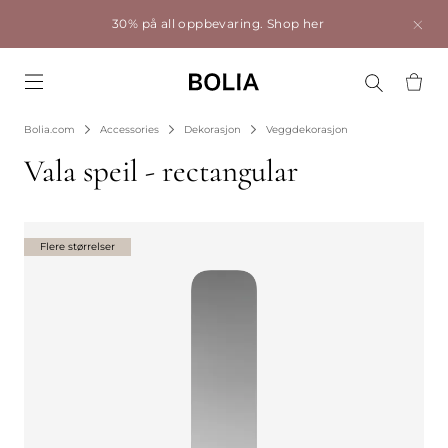
30% på all oppbevaring.
Shop her
Go to frontpage
Bolia.com
Accessories
Dekorasjon
Veggdekorasjon
Vala speil - rectangular
Flere størrelser