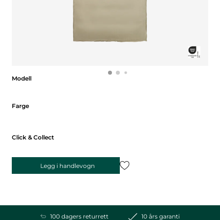
Modell
Modell
Farge
Farge
Click & Collect
Legg i handlevogn
100 dagers returrett
10 års garanti