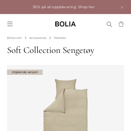
30% på all oppbevaring.
Shop her
Go to frontpage
Bolia.com
Accessories
Tekstiler
Soft Collection Sengetøy
Utgående versjon