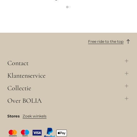
Free ride to the top
Contact
Klantenservice
Collectie
Over BOLIA
Stores
Zoek winkels