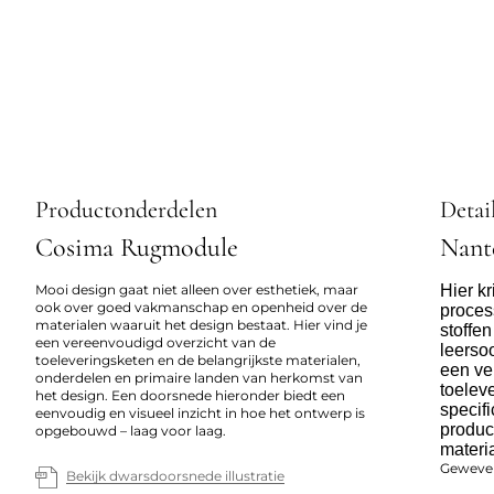
Productonderdelen
Detai
Cosima Rugmodule
Nant
Mooi design gaat niet alleen over esthetiek, maar
Hier kr
ook over goed vakmanschap en openheid over de
proces
materialen waaruit het design bestaat. Hier vind je
stoffe
een vereenvoudigd overzicht van de
leerso
toeleveringsketen en de belangrijkste materialen,
een ve
onderdelen en primaire landen van herkomst van
toelev
het design. Een doorsnede hieronder biedt een
specifi
eenvoudig en visueel inzicht in hoe het ontwerp is
produc
opgebouwd – laag voor laag.
materi
Geweven
Bekijk dwarsdoorsnede illustratie