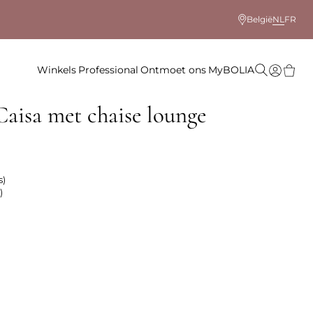
België
NL
FR
Winkels
Professional
Ontmoet ons
MyBOLIA
aisa met chaise lounge
s)
)
 kleur