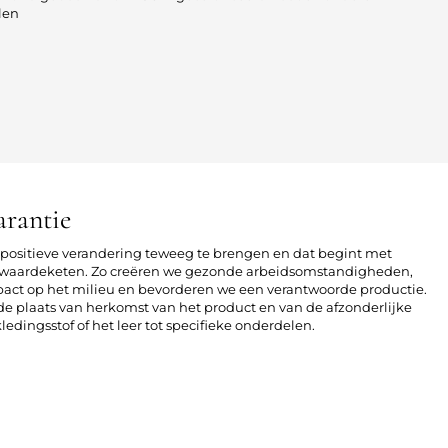
len
arantie
n positieve verandering teweeg te brengen en dat begint met
le waardeketen. Zo creëren we gezonde arbeidsomstandigheden,
act op het milieu en bevorderen we een verantwoorde productie.
r de plaats van herkomst van het product en van de afzonderlijke
edingsstof of het leer tot specifieke onderdelen.