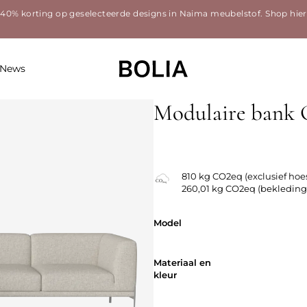
40% korting op geselecteerde designs in Naima meubelstof.
Shop hier
News
Modulaire bank C
810 kg CO2eq (exclusief hoe
260,01 kg CO2eq (bekleding
Model
Model
Materiaal en
Materiaal en
kleur