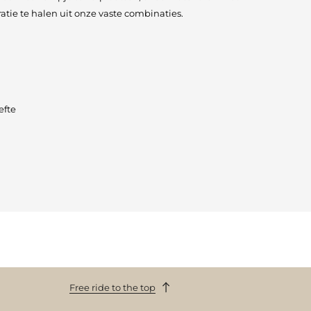
atie te halen uit onze vaste combinaties.
efte
Free ride to the top