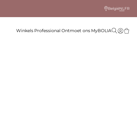
België
NL
FR
Winkels
Professional
Ontmoet ons
MyBOLIA