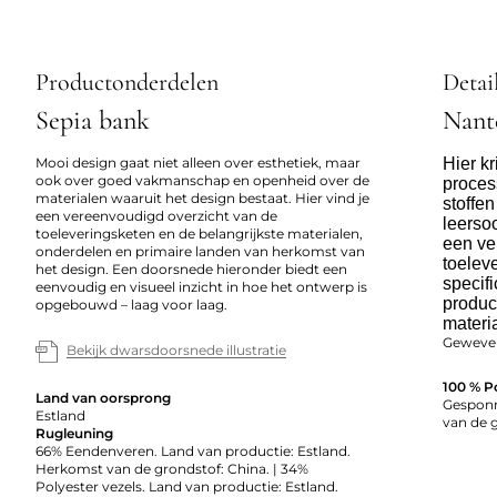
Productonderdelen
Detai
Sepia bank
Nant
Mooi design gaat niet alleen over esthetiek, maar
Hier kr
ook over goed vakmanschap en openheid over de
proces
materialen waaruit het design bestaat. Hier vind je
stoffe
een vereenvoudigd overzicht van de
leerso
toeleveringsketen en de belangrijkste materialen,
een ve
onderdelen en primaire landen van herkomst van
toelev
het design. Een doorsnede hieronder biedt een
specifi
eenvoudig en visueel inzicht in hoe het ontwerp is
produc
opgebouwd – laag voor laag.
materi
Geweven
Bekijk dwarsdoorsnede illustratie
100 % P
Land van oorsprong
Gesponn
Estland
van de 
Rugleuning
66% Eendenveren. Land van productie: Estland.
Herkomst van de grondstof: China. | 34%
Polyester vezels. Land van productie: Estland.