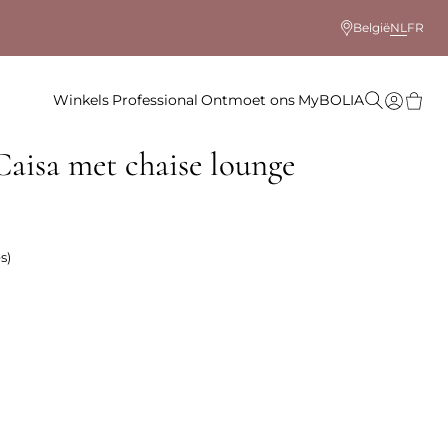
België
NL
FR
Winkels
Professional
Ontmoet ons
MyBOLIA
aisa met chaise lounge
s)
 kleur