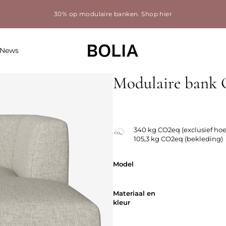
30% op modulaire banken.
Shop hier
News
Modulaire bank C
340 kg CO2eq (exclusief hoe
105,3 kg CO2eq (bekleding)
Model
Model
Materiaal en
Materiaal en
kleur