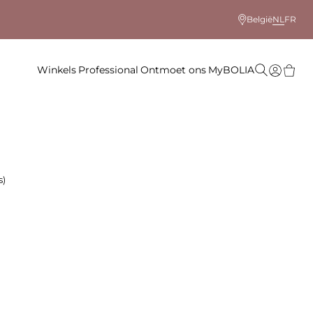
België
NL
FR
Winkels
Professional
Ontmoet ons
MyBOLIA
s)
 kleur