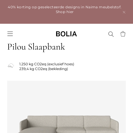
40% korting op geselecteerde designs in Naima meubelstof.
Shop hier
Go to frontpage
Pilou Slaapbank
1.250 kg CO2eq (exclusief hoes)
239,4 kg CO2eq (bekleding)