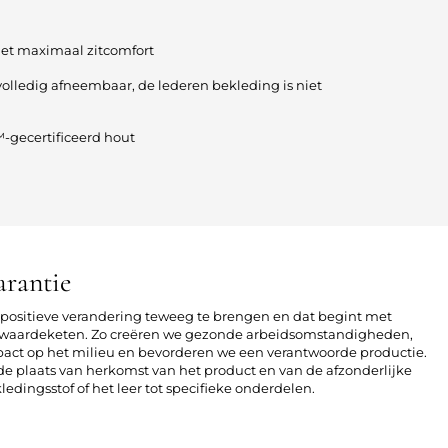
met maximaal zitcomfort
volledig afneembaar, de lederen bekleding is niet
-gecertificeerd hout
arantie
n positieve verandering teweeg te brengen en dat begint met
le waardeketen. Zo creëren we gezonde arbeidsomstandigheden,
act op het milieu en bevorderen we een verantwoorde productie.
r de plaats van herkomst van het product en van de afzonderlijke
edingsstof of het leer tot specifieke onderdelen.