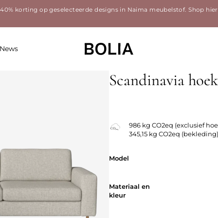
40% korting op geselecteerde designs in Naima meubelstof.
Shop hier
News
Scandinavia hoe
Vervangbare bekleding
986 kg CO2eq (exclusief hoe
345,15 kg CO2eq (bekleding
Model
Model
Materiaal en
Materiaal en
kleur