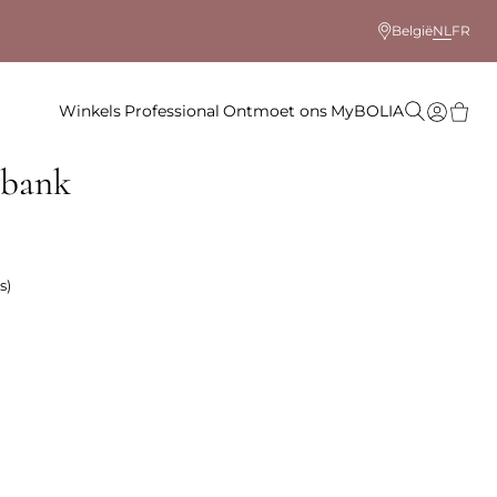
België
NL
FR
Winkels
Professional
Ontmoet ons
MyBOLIA
kbank
s)
)
 kleur