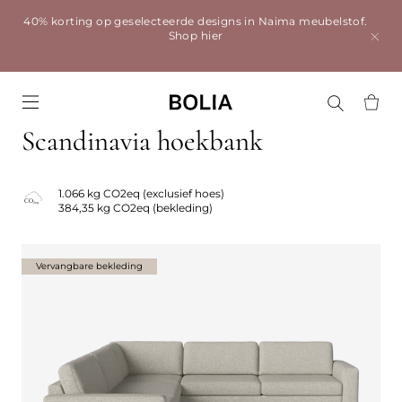
40% korting op geselecteerde designs in Naima meubelstof.
Shop hier
Go to frontpage
Scandinavia hoekbank
1.066 kg CO2eq (exclusief hoes)
384,35 kg CO2eq (bekleding)
Vervangbare bekleding