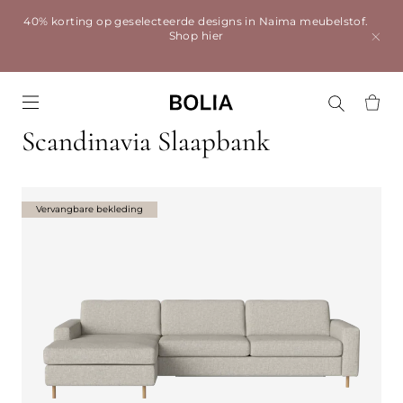
40% korting op geselecteerde designs in Naima meubelstof.
Shop hier
Go to frontpage
Scandinavia Slaapbank
Vervangbare bekleding