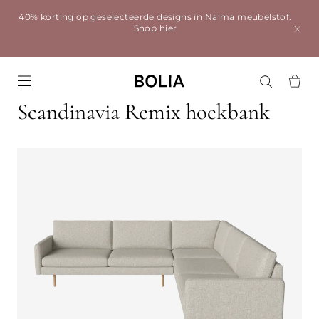
40% korting op geselecteerde designs in Naima meubelstof.
Shop hier
Go to frontpage
Scandinavia Remix hoekbank