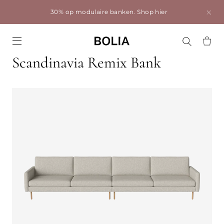
30% op modulaire banken.
Shop hier
Go to frontpage
Scandinavia Remix Bank