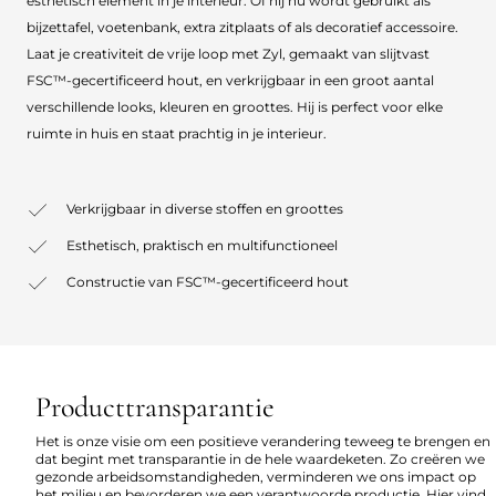
esthetisch element in je interieur. Of hij nu wordt gebruikt als
bijzettafel, voetenbank, extra zitplaats of als decoratief accessoire.
Laat je creativiteit de vrije loop met Zyl, gemaakt van slijtvast
FSC™-gecertificeerd hout, en verkrijgbaar in een groot aantal
verschillende looks, kleuren en groottes. Hij is perfect voor elke
ruimte in huis en staat prachtig in je interieur.
Verkrijgbaar in diverse stoffen en groottes
Esthetisch, praktisch en multifunctioneel
Constructie van FSC™-gecertificeerd hout
Producttransparantie
Het is onze visie om een positieve verandering teweeg te brengen en
dat begint met transparantie in de hele waardeketen. Zo creëren we
gezonde arbeidsomstandigheden, verminderen we ons impact op
het milieu en bevorderen we een verantwoorde productie. Hier vind