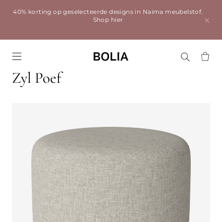
40% korting op geselecteerde designs in Naima meubelstof.
Shop hier
Go to frontpage
Zyl Poef