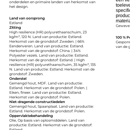
onderdelen en primaire landen van herkomst van
toelev
het design.
specifi
produc
Land van oorsprong
materi
Estland
Geweven
Zitting
High resilience (HR) polyurethaanschuim, 23
kg/m³, 120 N. Land van productie: Estland.
100 % P
Herkomst van de grondstof: Zweden. | 66%
Gesponn
Eendenveren. Land van productie: Estland.
van de 
Herkomst van de grondstof: China. | 34%
Polyester vezels. Land van productie: Estland.
Herkomst van de grondstof: Estland. | High
resilience (HR) polyurethaanschuim, 35 kg/m³, 135
N. Land van productie: Estland. Herkomst van de
grondstof: Zweden.
Onderstel
Gemengd hout, MDF. Land van productie:
Estland. Herkomst van de grondstof: Polen. |
Eiken, fineer. Land van productie: Estland.
Herkomst van de grondstof: Polen.
Niet-dragende constructiedelen
Gemengd hout, Spaanplaat. Land van productie:
Estland. Herkomst van de grondstof: Polen.
Oppervlaktebehandeling
Olie, Op basis van oplosmiddelen. Land van
productie: Estland. Herkomst van de grondstof:
Estland.