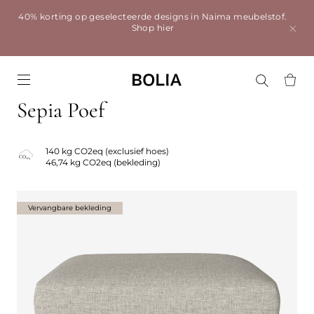
40% korting op geselecteerde designs in Naima meubelstof.
Shop hier
Go to frontpage
Sepia Poef
140 kg CO2eq (exclusief hoes)
46,74 kg CO2eq (bekleding)
Vervangbare bekleding