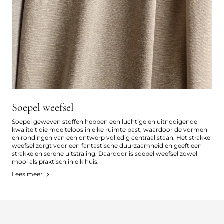
Soepel weefsel
Soepel geweven stoffen hebben een luchtige en uitnodigende
kwaliteit die moeiteloos in elke ruimte past, waardoor de vormen
en rondingen van een ontwerp volledig centraal staan. Het strakke
weefsel zorgt voor een fantastische duurzaamheid en geeft een
strakke en serene uitstraling. Daardoor is soepel weefsel zowel
mooi als praktisch in elk huis.
Lees meer