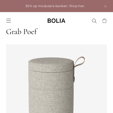
30% op modulaire banken.
Shop hier
Go to frontpage
Grab Poef