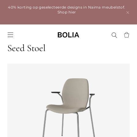
40% korting op geselecteerde designs in Naima meubelstof.
Shop hier
Go to frontpage
Seed Stoel