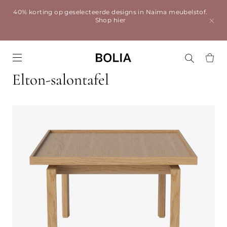
40% korting op geselecteerde designs in Naima meubelstof.
Shop hier
Go to frontpage
Elton-salontafel