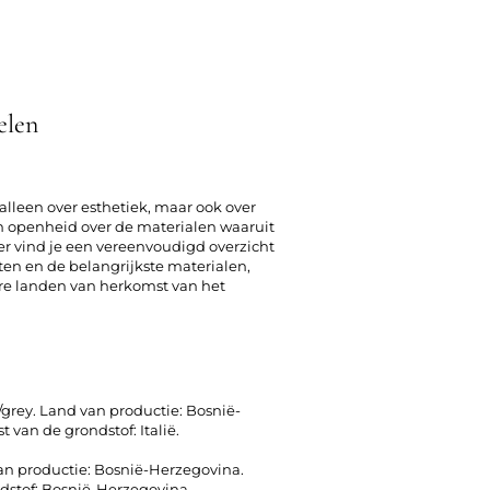
elen
alleen over esthetiek, maar ook over
openheid over de materialen waaruit
er vind je een vereenvoudigd overzicht
ten en de belangrijkste materialen,
re landen van herkomst van het
/grey. Land van productie: Bosnië-
van de grondstof: Italië.
van productie: Bosnië-Herzegovina.
dstof: Bosnië-Herzegovina.