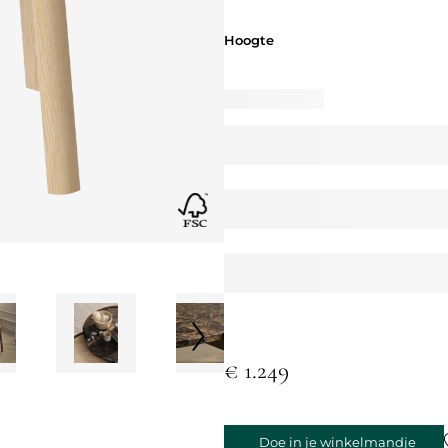
Hoogte
Hoogte
€ 1.249
Doe in je winkelmandje