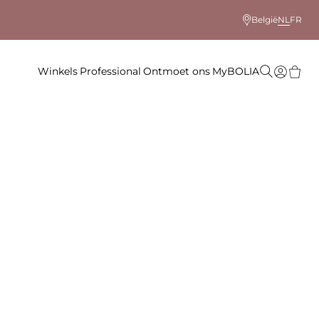
België
NL
FR
Winkels
Professional
Ontmoet ons
MyBOLIA