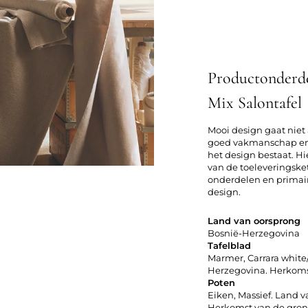
Productonderd
Mix Salontafel
Mooi design gaat niet 
goed vakmanschap en 
het design bestaat. Hi
van de toeleveringske
onderdelen en primai
design.
Land van oorsprong
Bosnië-Herzegovina
Tafelblad
Marmer, Carrara white
Herzegovina. Herkomst 
Poten
Eiken, Massief. Land 
Herkomst van de gron