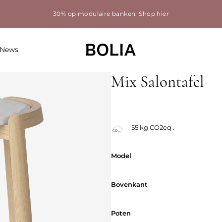
30% op modulaire banken.
Shop hier
News
Mix Salontafel
55 kg CO2eq .
Model
Model
Bovenkant
Bovenkant
Poten
Poten