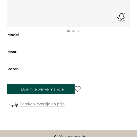
Model
Model
Maat
Maat
Poten
Poten
Doe in je winkelmandje
Bereken levertijd en prijs
10 jaar garantie