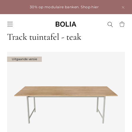
30% op modulaire banken.
Shop hier
Go to frontpage
Track tuintafel - teak
Uitgaande versie