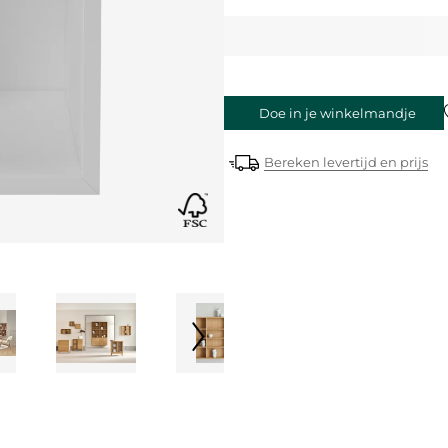
Doe in je winkelmandje
Bereken levertijd en prijs