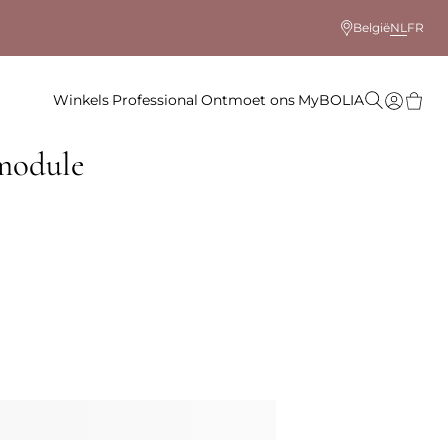
België
NL
FR
Winkels
Professional
Ontmoet ons
MyBOLIA
module