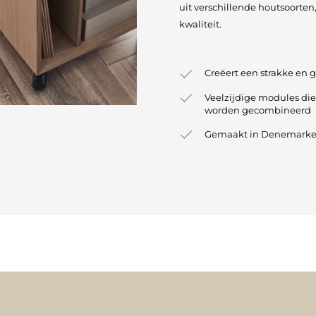
uit verschillende houtsoorte
kwaliteit.
Creëert een strakke en 
Veelzijdige modules die
worden gecombineerd
Gemaakt in Denemarken