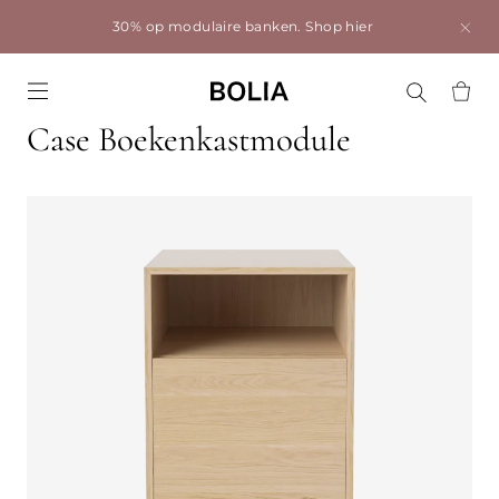
30% op modulaire banken.
Shop hier
Go to frontpage
Case Boekenkastmodule