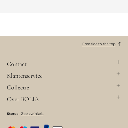
Free ride to the top
Contact
Klantenservice
Collectie
Over BOLIA
Stores
Zoek winkels