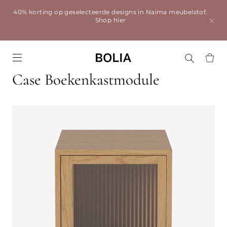
40% korting op geselecteerde designs in Naima meubelstof.
Shop hier
Go to frontpage
Case Boekenkastmodule