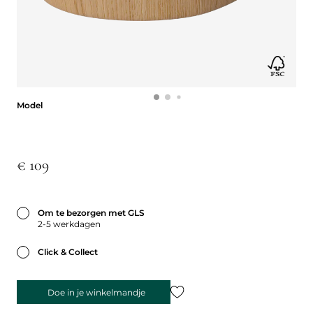
Model
Model
€ 109
Om te bezorgen met GLS
2-5 werkdagen
Click & Collect
Doe in je winkelmandje