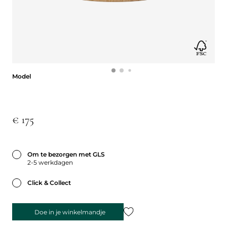
Model
Model
€ 175
Om te bezorgen met GLS
2-5 werkdagen
Click & Collect
Doe in je winkelmandje