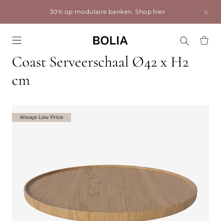
30% op modulaire banken.
Shop hier
Go to frontpage
Coast Serveerschaal Ø42 x H2
cm
Always Low Price