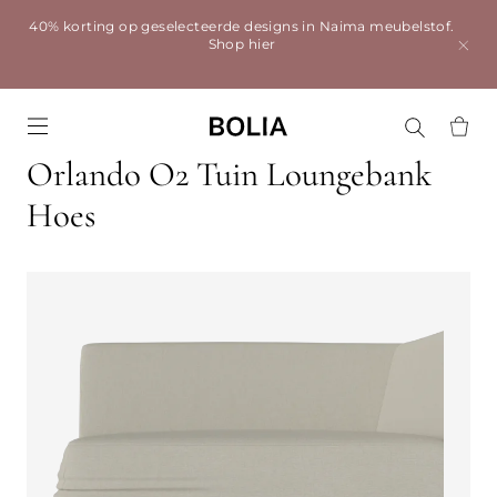
40% korting op geselecteerde designs in Naima meubelstof.
Shop hier
Go to frontpage
Orlando O2 Tuin Loungebank
Hoes