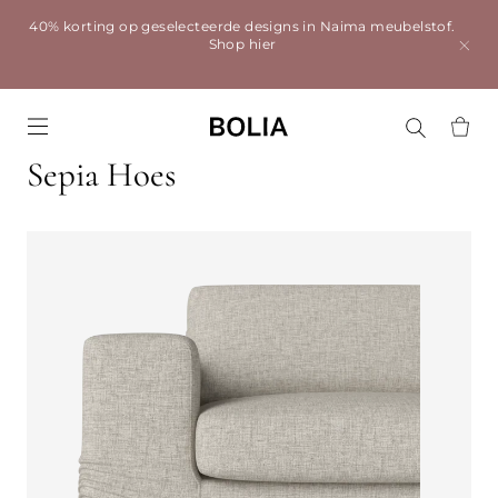
40% korting op geselecteerde designs in Naima meubelstof.
Shop hier
Go to frontpage
Sepia Hoes