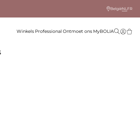
België
NL
FR
Winkels
Professional
Ontmoet ons
MyBOLIA
s
 kleur