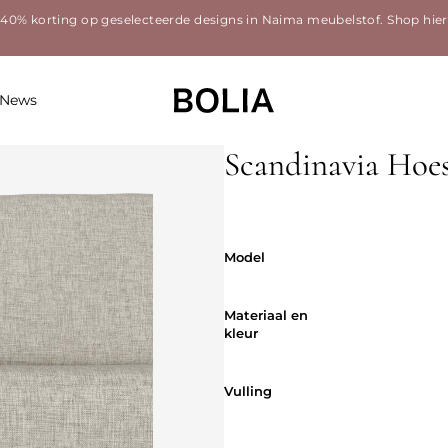
40% korting op geselecteerde designs in Naima meubelstof.
Shop hier
News
Scandinavia Hoe
Model
Model
Materiaal en
Materiaal en
kleur
Vulling
Vulling