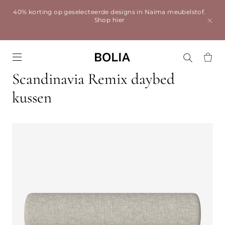
40% korting op geselecteerde designs in Naima meubelstof.
Shop hier
Go to frontpage
Scandinavia Remix daybed
kussen