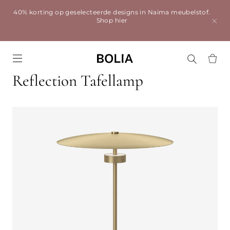
40% korting op geselecteerde designs in Naima meubelstof.
Shop hier
Go to frontpage
Reflection Tafellamp