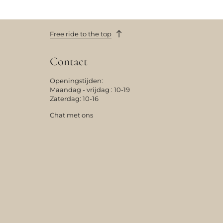
Free ride to the top
Contact
Openingstijden:
Maandag - vrijdag : 10-19
Zaterdag: 10-16
Chat met ons