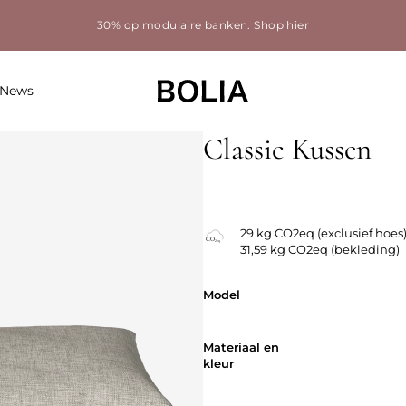
30% op modulaire banken.
Shop hier
News
Classic Kussen
29 kg CO2eq (exclusief hoes
31,59 kg CO2eq (bekleding)
Model
Model
Materiaal en
Materiaal en
kleur