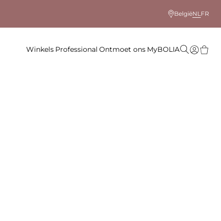
België
NL
FR
Winkels
Professional
Ontmoet ons
MyBOLIA
)
 kleur