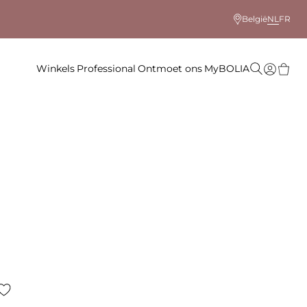
België
NL
FR
Winkels
Professional
Ontmoet ons
MyBOLIA