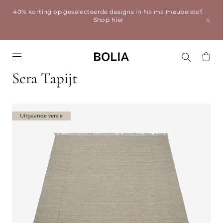
40% korting op geselecteerde designs in Naima meubelstof.
Shop hier
Go to frontpage
Sera Tapijt
Uitgaande versie