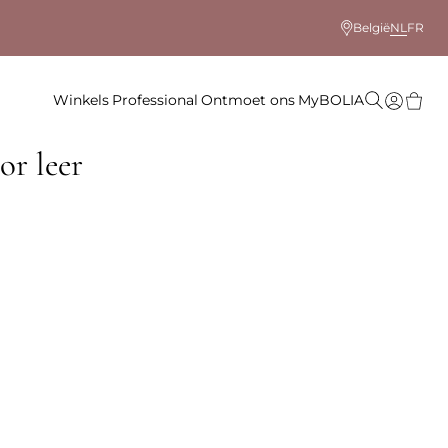
België
NL
FR
Winkels
Professional
Ontmoet ons
MyBOLIA
or leer