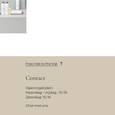
Free ride to the top
Contact
Openingstijden:
Maandag - vrijdag : 10-19
Zaterdag: 10-16
Chat met ons