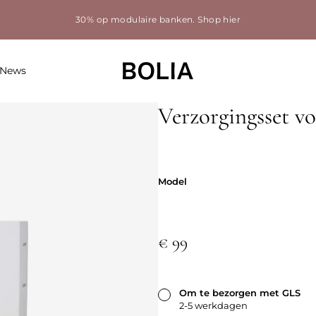
30% op modulaire banken.
Shop hier
News
Verzorgingsset vo
Model
Model
€ 99
Om te bezorgen met GLS
2-5 werkdagen