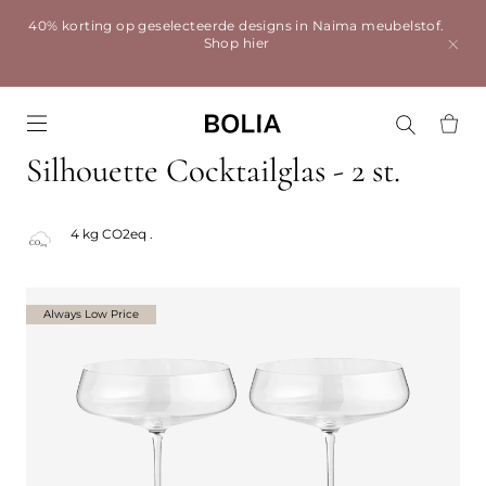
40% korting op geselecteerde designs in Naima meubelstof.
Shop hier
Go to frontpage
Silhouette Cocktailglas - 2 st.
4 kg CO2eq .
Always Low Price