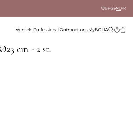
België
NL
FR
Winkels
Professional
Ontmoet ons
MyBOLIA
Ø23 cm - 2 st.