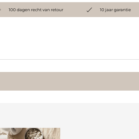
100 dagen recht van retour
10 jaar garantie