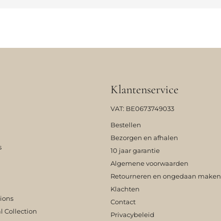
Klantenservice
VAT: BE0673749033
Bestellen
Bezorgen en afhalen
s
10 jaar garantie
Algemene voorwaarden
Retourneren en ongedaan maken
Klachten
tions
Contact
l Collection
Privacybeleid