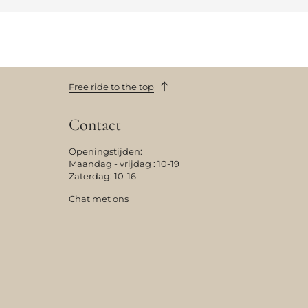
Free ride to the top
Contact
Openingstijden:
Maandag - vrijdag : 10-19
Zaterdag: 10-16
Chat met ons