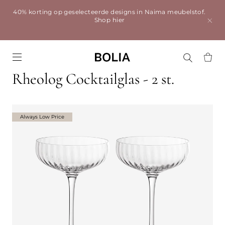
40% korting op geselecteerde designs in Naima meubelstof.
Shop hier
Go to frontpage
Rheolog Cocktailglas - 2 st.
Always Low Price