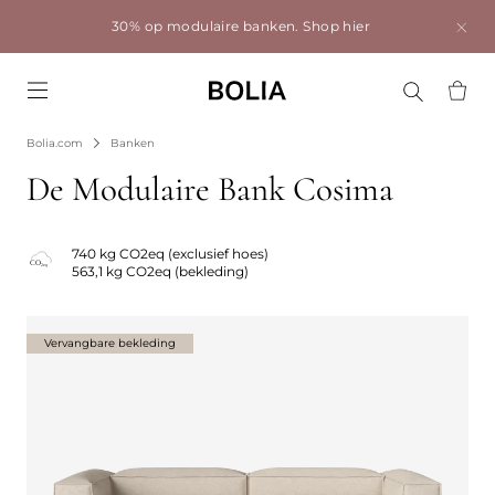
30% op modulaire banken.
Shop hier
Go to frontpage
Bolia.com
Banken
De Modulaire Bank Cosima
740 kg CO2eq (exclusief hoes)
563,1 kg CO2eq (bekleding)
Vervangbare bekleding