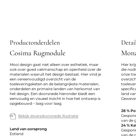
Productonderdelen
Detai
Cosima Rugmodule
Mon
Mooi design gaat niet alleen over esthetiek, maar
Hier kri
ook over goed vakmanschap en openheid over de
die nodi
materialen waaruit het design bestaat. Hier vind je
onze tr
een vereenvoudigd overzicht van de
overzic
toeleveringsketen en de belangrijkste materialen,
toeleve
onderdelen en primaire landen van herkomst van
specific
het design. Een doorsnede hieronder biedt een
land va
eenvoudig en visueel inzicht in hoe het ontwerp is
Geweven 
opgebouwd – laag voor laag.
28 % Po
Gesponn
Bekijk dwarsdoorsnede illustratie
van de g
24 % Ka
Land van oorsprong
Gesponn
Estland
van de 