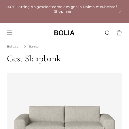
40% korting op geselecteerde designs in Naima meubelstof.
Shop hier
Go to frontpage
Bolia.com
Banken
Gest Slaapbank